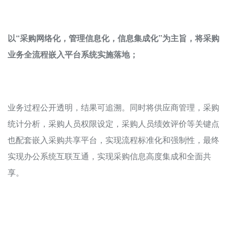
以“采购网络化，管理信息化，信息集成化”为主旨，将采购
业务全流程嵌入平台系统实施落地；
业务过程公开透明，结果可追溯。同时将供应商管理，采购
统计分析，采购人员权限设定，采购人员绩效评价等关键点
也配套嵌入采购共享平台，实现流程标准化和强制性，最终
实现办公系统互联互通，实现采购信息高度集成和全面共
享。