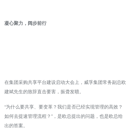
凝心聚力，阔步前行
在集团采购共享平台建设启动大会上，威孚集团常务副总欧
建斌先生的致辞直击要害，振聋发聩。
“为什么要共享、要变革？我们是否已经实现管理的高效？
如何去提速管理流程？”，是欧总提出的问题，也是欧总给
出的答案。