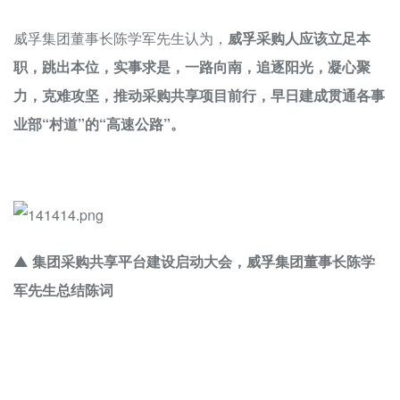
威孚集团董事长陈学军先生认为，
威孚采购人应该立足本
职，跳出本位，实事求是，一路向南，追逐阳光，凝心聚
力，克难攻坚，推动采购共享项目前行，早日建成贯通各事
业部
“
村道
”
的
“
高速公路
”
。
▲
集团采购共享平台建设启动大会，威孚集团董事长陈学
军先生总结陈词