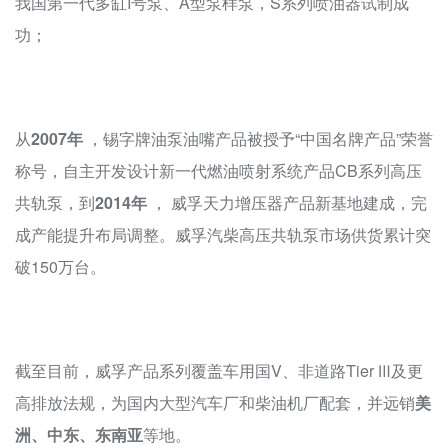
我国第一代多缸I号泵、A型泵样泵，S系列喷油器试制成
功；
从
2007年
，锡字牌油泵油嘴产品被授予“中国名牌产品”荣誉
称号，自主开发设计新一代燃油喷射系统产品CB系列高压
共轨泵，到
2014年
， 威孚天力增压器产品新基地建成，完
成产能提升布局调整。威孚汽柴高压共轨泵市场供货累计突
破150万台。
截至目前，威孚产品系列覆盖车用国V、非道路Tier Ⅲ及更
高排放法规，为国内大型汽车厂和柴油机厂配套，并远销
美
洲、中东、东南亚
等地。