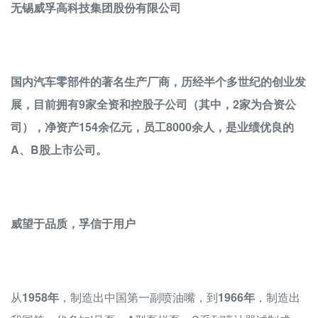
无锡威孚高科技集团股份有限公司
国内汽车零部件的著名生产厂商
，历经半个多世纪的创业发
展，目前拥有
9
家全资和控股子公司（其中，
2
家为合资公
司），净资产
154余亿元
，员工
8000余人
，是业绩优良的
A、B股上市公司。
威望于品质，孚信于用户
从
1958年
，制造出中国第一副喷油嘴，到
1966年
，制造出