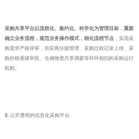
采购共享平台以流程化、集约化、科学化为管理目标
，
重新
确立业务流程，规范业务操作模式，细化流程节点
，实现采
购需求严格评审，供应商分级管理、采购过程记录上传、采
购价格逐级审批、仓储物资共享调拨等环环相扣的采购运行
机制。
3.
公开透明的信息化采购平台