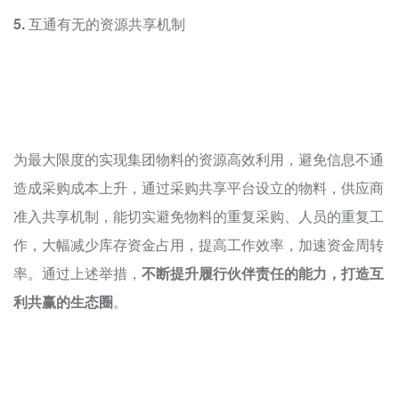
5.
互通有无的资源共享机制
为最大限度的实现集团物料的资源高效利用，避免信息不通
造成采购成本上升，通过采购共享平台设立的物料，供应商
准入共享机制，能切实避免物料的重复采购、人员的重复工
作，大幅减少库存资金占用，提高工作效率，加速资金周转
率。通过上述举措，
不断提升履行伙伴责任的能力，打造互
利共赢的生态圈
。