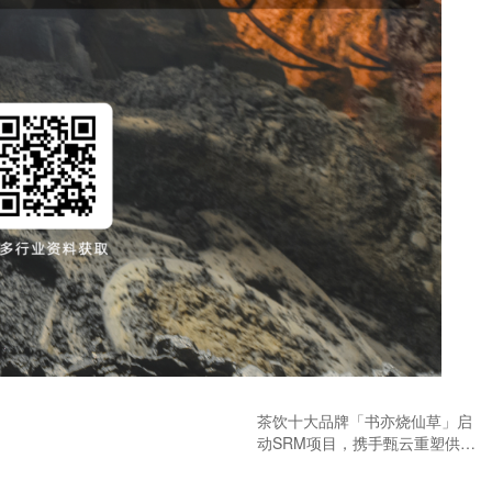
茶饮十大品牌「书亦烧仙草」启
动SRM项目，携手甄云重塑供应
链采购新体系