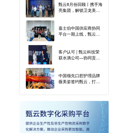
甄云8月份回顾丨携手海
亮集团，解锁卫龙美味
最佳实践，数智会客厅
为企业转型深度解惑
嘉士伯中国供应商协同
平台一期上线，甄云助
力啤酒龙头采购智慧升
级
客户认可 | 甄云科技荣
获水滴公司—协同贡献
奖
中国领先口腔护理品牌
薇美姿签约甄云，打造
日化行业采购数字化新
标杆