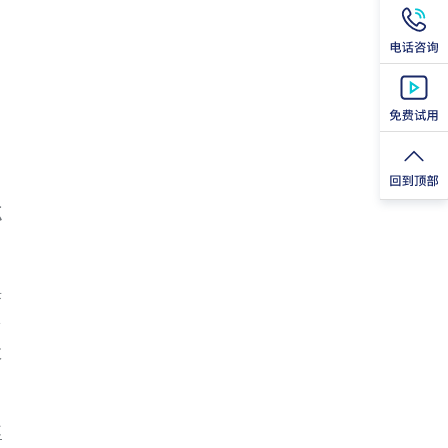
点
采
多
效
不