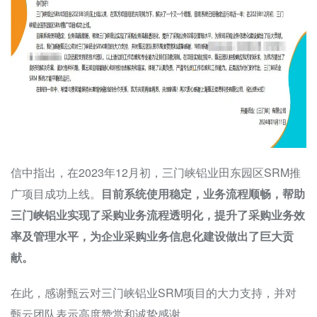
信中指出，在2023年12月初，三门峡铝业田东园区SRM推
广项目成功上线。
目前系统使用稳定，业务流程顺畅，帮助
三门峡铝业实现了采购业务流程透明化，提升了采购业务效
率及管理水平，为企业采购业务信息化建设做出了巨大贡
献。
在此，感谢甄云对三门峡铝业SRM项目的大力支持，并对
甄云团队表示高度赞赏和诚挚感谢。