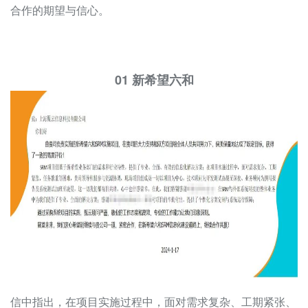
合作的期望与信心。
01 新希望六和
信中指出，在项目实施过程中，面对需求复杂、工期紧张、