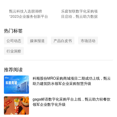
甄云科技入选朋湖榜
乐庭智联数字化采购项
“2023企业服务创新平台
目启动，甄云助力数据
TOP20”
线缆领军企业智慧化升
级
热门标签
公司动态
媒体报道
产品白皮书
市场活动
行业洞察
推荐阅读
科顺股份MRO采购商城项目二期成功上线，甄云
助力建筑防水领军企业采购智慧升级
gaga鲜语数字化采购平台上线，甄云助力轻餐饮
领军企业数字化升级