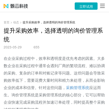
产品
立即试用
解决方案
首页
>
动态
>
提升采购效率，选择透明的询价管理系统
案例
提升采购效率，选择透明的询价管理系
统
资源中心
2023-05-29
655
关于
在企业采购过程中，效率和透明度是优先考虑的因素。大多
语言
数企业在采购过程中通常会遇到厂商的繁琐流程、难以协调
的采购、复杂的订单和对账记录等问题。这些问题会导致采
立即试用
购效率低下，需要花费大量时间和精力来处理，从而会影响
企业的成本和信誉。针对这些问题，
采购管理系统
应运而
售前咨询：400-116-6869
生。询价管理系统是采购管理系统的核心部分，它可以帮助
售后服务：400-116-0808
企业快速完成采购流程并加速订单处理，同时提高整个采购