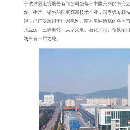
宁波球冠电缆股份有限公司坐落于中国美丽的东海之滨
发、生产、销售的国家高新技术企业，国家级专精特新
缆，已广泛应用于国家电网、南方电网所属的各省
州亚运、三峡电站、大型火电、石化工程、钢铁项
场占有一席之地。