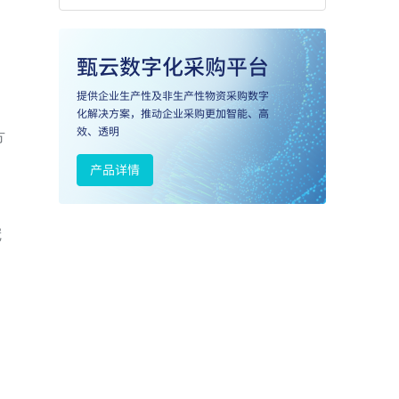
方
、
冠