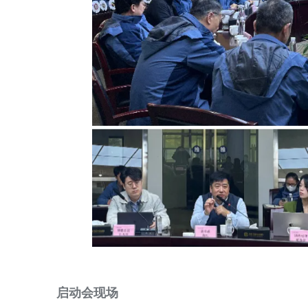
启动会现场