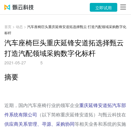
产品
立即试用
解决方案
首页
>
动态
>
汽车座椅巨头重庆延锋安道拓选择甄云 打造汽配领域采购数字化
标杆
案例
汽车座椅巨头重庆延锋安道拓选择甄云
资源中心
打造汽配领域采购数字化标杆
关于
2021-05-27
5
摘要
语言
立即试用
近期，国内汽车座椅行业的领军企业
重庆延锋安道拓汽车部
售前咨询：400-116-6869
件系统有限公司
（以下简称重庆延锋安道拓）与甄云科技在
售后服务：400-116-0808
供应商关系管理、寻源、采购协同
等相关业务和系统的实施