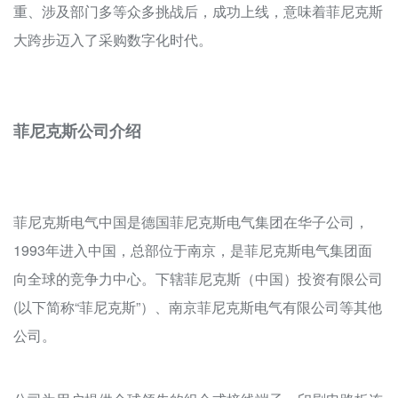
重、涉及部门多等众多挑战后，成功上线，意味着菲尼克斯
大跨步迈入了采购数字化时代。
菲尼克斯公司介绍
菲尼克斯电气中国是德国菲尼克斯电气集团在华子公司，
1993年进入中国，总部位于南京，是菲尼克斯电气集团面
向全球的竞争力中心。下辖菲尼克斯（中国）投资有限公司
(以下简称“菲尼克斯”）、南京菲尼克斯电气有限公司等其他
公司。