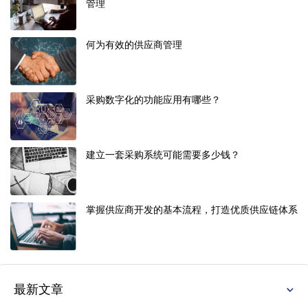
管理
何为有效的供应商管理
采购数字化的功能应用有哪些？
建立一套采购系统可能需要多少钱？
掌握供应商开发的基本流程，打造优质供应链体系
最新文章