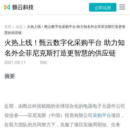
产品
立即试用
解决方案
首页
>
动态
>
火热上线！甄云数字化采购平台 助力知名外企菲尼克斯打造更智
慧的供应链
案例
火热上线！甄云数字化采购平台 助力知
资源中心
名外企菲尼克斯打造更智慧的供应链
关于
2021-05-11
596
语言
摘要
立即试用
近期，由甄云科技赋能的全球综合化的电器电子元器件公司
售前咨询：400-116-6869
佼佼者——菲尼克斯（中国）投资有限公司
采购平台
项目，
售后服务：400-116-0808
在双方团队的共同努力下，克服了项目实施周期短、任务