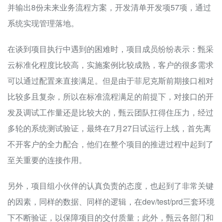
并输出8份未来业务流程方案，开发清单开发项57项，通过
系统实现管理落地。
在谈到项目执行中遇到的困难时，项目成员纷纷表示：甄采
云标准化程度比较高，实施案例比较成熟，客户的很多需求
可以通过配置来直接满足。但是由于菲尼克斯前期接口相对
比较多且复杂，所以在标准流程满足的前提下，对接口的开
发及调试工作量还是比较大的，甄云团队扛得住压力，经过
多轮的系统测试验证，最终在7月27日试运行上线，首先离
不开客户的全力配合，他们在整个项目的推进过程中起到了
至关重要的连接作用。
另外，项目组小伙伴的认真负责的态度，也起到了非常关键
的因素，同样的数据、同样的逻辑，在dev/test/prd三套环境
下不断验证，以保障项目的交付质量；此外，甄云各部门和