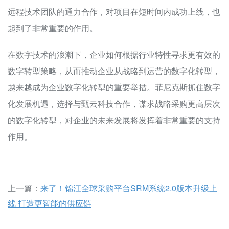
远程技术团队的通力合作，对项目在短时间内成功上线，也
起到了非常重要的作用。
在数字技术的浪潮下，企业如何根据行业特性寻求更有效的
数字转型策略，从而推动企业从战略到运营的数字化转型，
越来越成为企业数字化转型的重要举措。菲尼克斯抓住数字
化发展机遇，选择与甄云科技合作，谋求战略采购更高层次
的数字化转型，对企业的未来发展将发挥着非常重要的支持
作用。
上一篇：
来了！锦江全球采购平台SRM系统2.0版本升级上
线 打造更智能的供应链