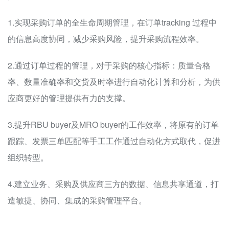
1.实现采购订单的全生命周期管理，在订单tracking 过程中
的信息高度协同，减少采购风险，提升采购流程效率。
2.通过订单过程的管理，对于采购的核心指标：质量合格
率、数量准确率和交货及时率进行自动化计算和分析，为供
应商更好的管理提供有力的支撑。
3.提升RBU buyer及MRO buyer的工作效率，将原有的订单
跟踪、发票三单匹配等手工工作通过自动化方式取代，促进
组织转型。
4.建立业务、采购及供应商三方的数据、信息共享通道，打
造敏捷、协同、集成的采购管理平台。