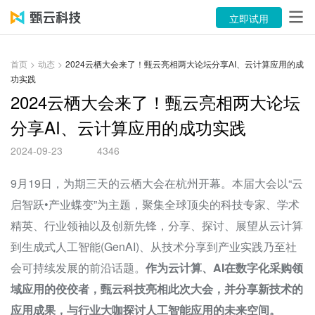
产品
立即试用
解决方案
首页
>
动态
>
2024云栖大会来了！甄云亮相两大论坛分享AI、云计算应用的成
功实践
案例
2024云栖大会来了！甄云亮相两大论坛
资源中心
分享AI、云计算应用的成功实践
关于
2024-09-23
4346
语言
9月19日，为期三天的
云栖大会
在杭州开幕。本届大会以“云
启智跃•产业蝶变”为主题，聚集全球顶尖的科技专家、学术
精英、行业领袖以及创新先锋，分享、探讨、展望从云计算
立即试用
到生成式人工智能(
GenAI
)、从技术分享到产业实践乃至社
售前咨询：400-116-6869
会可持续发展的前沿话题。
作为云计算、AI在数字化采购领
域应用的佼佼者，甄云科技亮相此次大会，并分享新技术的
售后服务：400-116-0808
应用成果，与行业大咖探讨人工智能应用的未来空间。