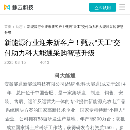
产品
立即试用
解决方案
首页
>
动态
>
新能源行业迎来新客户！甄云“天工”交付助力科大能通采购智慧
升级
案例
新能源行业迎来新客户！甄云“天工”交
资源中心
付助力科大能通采购智慧升级
关于
2025-08-15
4013
语言
科大能通
安徽能通新能源科技有限公司(品牌名:科大能通)成立于2014
年，总部位于中国合肥，是一家集研发、制造、销售、安
立即试用
装、售后、运维及运营为一体的专业提供新能源充放电产品
售前咨询：400-116-6869
系统解决方案的国家高新技术企业、国家专精特新“小巨人”
企业。公司拥有58亩研发生产基地，年产能300万台；获批
售后服务：400-116-0808
成立国家博士后科研工作站，获得研发专利资质150+，参