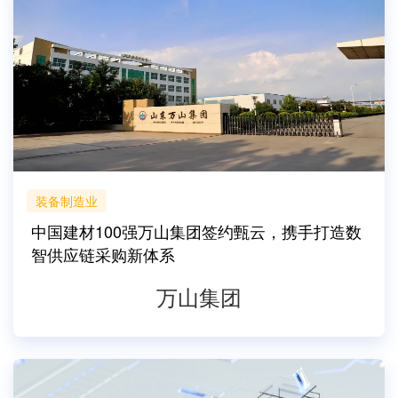
装备制造业
中国建材100强万山集团签约甄云，携手打造数
智供应链采购新体系
万山集团