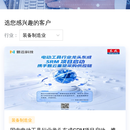
选您感兴趣的客户
行业：
装备制造业
装备制造业
国内电动工具行业龙头东成SRM项目启动，携