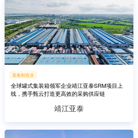
装备制造业
全球罐式集装箱领军企业靖江亚泰SRM项目上
线，携手甄云打造更高效的采购供应链
靖江亚泰