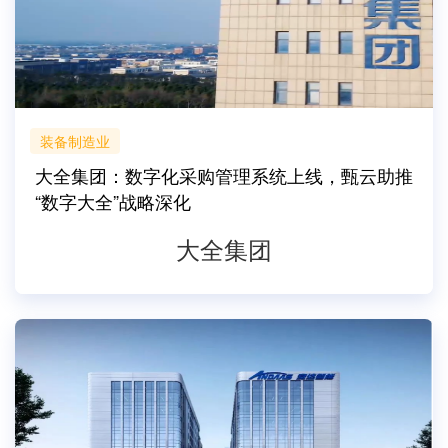
装备制造业
大全集团：数字化采购管理系统上线，甄云助推
“数字大全”战略深化
大全集团