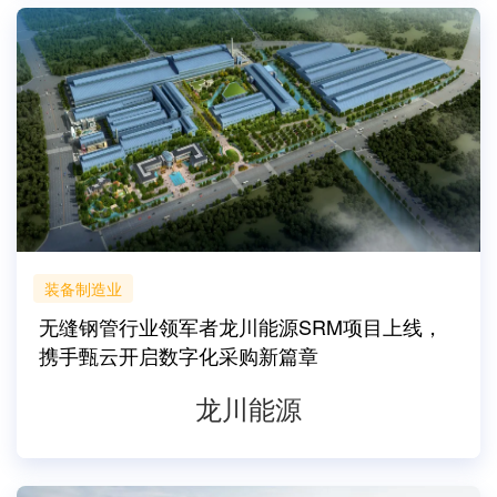
装备制造业
无缝钢管行业领军者龙川能源SRM项目上线，
携手甄云开启数字化采购新篇章
龙川能源