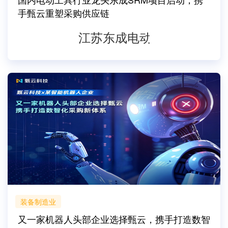
手甄云重塑采购供应链
江苏东成电动工具有限公司
装备制造业
又一家机器人头部企业选择甄云，携手打造数智