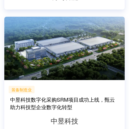
装备制造业
中昱科技数字化采购SRM项目成功上线，甄云
助力科技型企业数字化转型
中昱科技