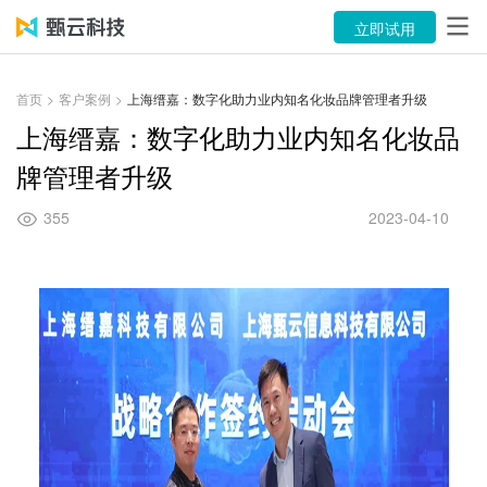
产品
立即试用
解决方案
首页
>
客户案例
>
上海缙嘉：数字化助力业内知名化妆品牌管理者升级
案例
上海缙嘉：数字化助力业内知名化妆品
牌管理者升级
资源中心
355
2023-04-10
关于
语言
立即试用
售前咨询：400-116-6869
售后服务：400-116-0808