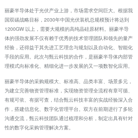
丽豪半导体处于光伏产业上游，市场需求空间巨大。根据我
国双碳战略目标，2030年中国光伏装机总规模预计将达到
1200GW 以上，需要大规模的高纯晶硅原材料。丽豪半导
体的强劲发展不仅有赖于优秀的技术管理团队和领先的量产
经验，还得益于其先进工艺理念与规划以及自动化、智能化
手段的应用。此次与甄云科技的合作，是丽豪半导体内部管
理模式向标准化、精细化进一步发展的又一项数智化应用。
丽豪半导体的采购规模大、标准高、品类丰富、场景多元，
为建立完善物资管理标准，实现物资管理全流程有章可循、
有规可依、有据可查，结合甄云科技丰富的实战经验深入合
作，搭建信息化、数字化管理平台。双方在前期进行了多轮
沟通交流，甄云科技团队通过梳理和分析，制定出具有针对
性的数字化采购管理解决方案。