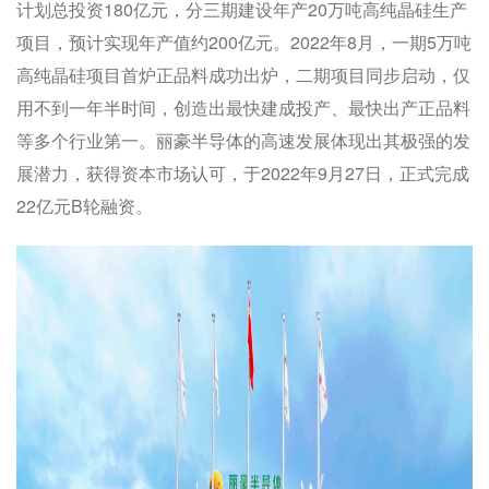
计划总投资180亿元，分三期建设年产20万吨高纯晶硅生产
项目，预计实现年产值约200亿元。2022年8月，一期5万吨
高纯晶硅项目首炉正品料成功出炉，二期项目同步启动，仅
用不到一年半时间，创造出最快建成投产、最快出产正品料
等多个行业第一。丽豪半导体的高速发展体现出其极强的发
展潜力，获得资本市场认可，于2022年9月27日，正式完成
22亿元B轮融资。