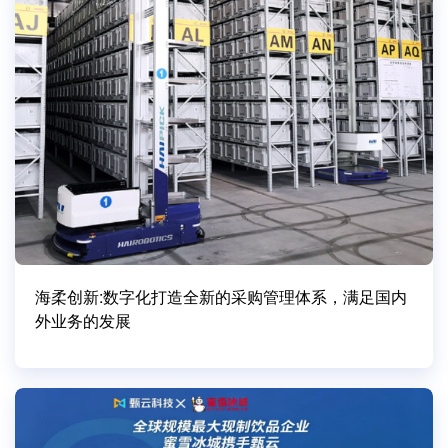
海柔创新:数字化打造全新的采购管理体系，满足国内
外业务的发展