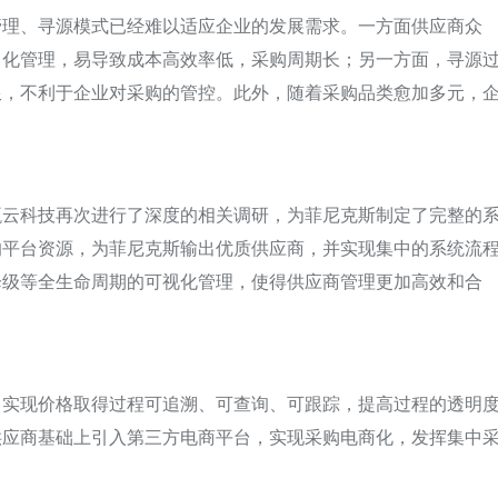
管理、寻源模式已经难以适应企业的发展需求。一方面供应商众
中化管理，易导致成本高效率低，采购周期长；另一方面，寻源
限，不利于企业对采购的管控。此外，随着采购品类愈加多元，
甄云科技再次进行了深度的相关调研，为菲尼克斯制定了完整的
的平台资源，为菲尼克斯输出优质供应商，并实现集中的系统流
降级等全生命周期的可视化管理，使得供应商管理更加高效和合
，实现价格取得过程可追溯、可查询、可跟踪，提高过程的透明
供应商基础上引入第三方电商平台，实现采购电商化，发挥集中