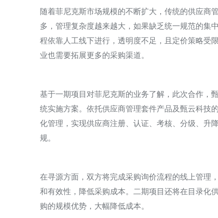
随着菲尼克斯市场规模的不断扩大，传统的供应商
多，管理复杂度越来越大，如果缺乏统一规范的集
程依靠人工线下进行，透明度不足，且定价策略受
业也需要拓展更多的采购渠道。
基于一期项目对菲尼克斯的业务了解，此次合作，
统实施方案。依托供应商管理套件产品及甄云科技
化管理，实现供应商注册、认证、考核、分级、升
规。
在寻源方面，双方将完成采购询价流程的线上管理
和有效性，降低采购成本。二期项目还将在目录化
购的规模优势，大幅降低成本。