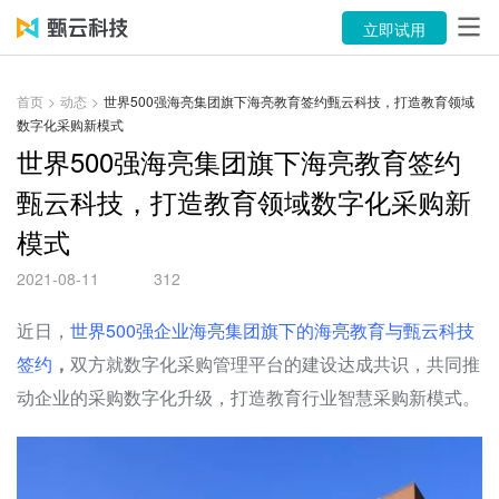
产品
立即试用
解决方案
首页
>
动态
>
世界500强海亮集团旗下海亮教育签约甄云科技，打造教育领域
数字化采购新模式
案例
世界500强海亮集团旗下海亮教育签约
资源中心
甄云科技，打造教育领域数字化采购新
模式
关于
2021-08-11
312
语言
近日，
世界500强企业海亮集团旗下的海亮教育与甄云科技
立即试用
签约
，
双方就数字化采购管理平台的建设达成共识，共同推
动企业的采购数字化升级，打造教育行业智慧采购新模式。
售前咨询：400-116-6869
售后服务：400-116-0808