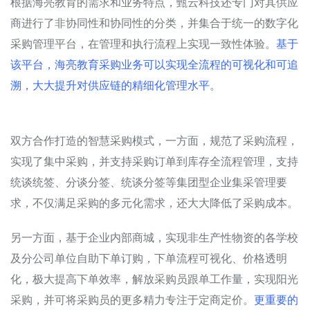
根据海亮教育的需求和业务特点，甄云科技还专门对其供应
商进行了非协同性和协同性的分类，并集合于统一的数字化
采购管理平台，在管理和执行流程上实现一致性体验。
基于
该平台，海亮教育采购业务可以实现全流程的可视化和可追
溯，大大提升对供应链的精细化管理水平。
双方合作打造的智慧采购模式，一方面，规范了采购流程，
实现了集中采购，并支持采购订单到库存全流程管理，支持
统谈统签、分谈分签、统谈分签等集团型企业集采管理要
求，不仅满足采购的多元化需求，还大大降低了采购成本。
另一方面，基于企业内部商城，实现非生产性物资的各学校
及分公司单位自助下单订购，下单流程可视化、价格透明
化，极大提高下单效率，解放采购员跟单工作量，实现阳光
采购，并可将采购员的更多精力专注于定商定价。
更重要的