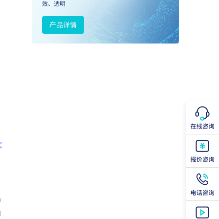
次
品
购