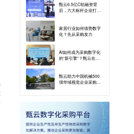
甄云6.5亿C轮融资背
后，六大标杆企业打开
数字化采购“想象力”
家居行业如何借势数字
化？先从采购发力
AI如何成为采购数字化
的“新引擎”？甄云在这
场闭门会上倾情分享
甄云助力中国机械500
强华域视觉企业采购商
和
城上线，打造未来采购
源
新场景
香