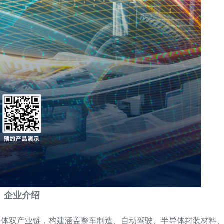
企业介绍
导体双产业链，构建涵盖整车制造、自动驾驶、半导体封装材料