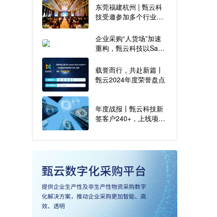
东莞福建杭州 | 甄云科
技受邀参加多个行业峰
会与论坛
企业采购“人货场”加速
重构，甄云科技以SaaS
模式赋能“多场景采购”
载誉而行，共赴新篇丨
甄云2024年度荣誉盘点
年度战报丨甄云科技新
签客户240+，上线项目
200+，再创历史新高