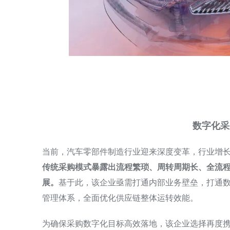
数字化采
当前，汽车零部件制造行业迎来深度变革，行业增
传统采购模式暴露出流程繁琐、周转周期长、全流
展。
基于此，该企业亟需打通内部业务壁垒，打通
管理体系，全面优化供应链整体运转效能。
为确保采购数字化目标高效落地，该企业选择再度