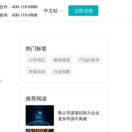
作：400-116-6869
中文站
立即试用
询：400-116-0808
热门标签
公司动态
媒体报道
产品白皮书
市场活动
行业洞察
5
推荐阅读
甄云寻源项目助力企业
复杂寻源不再难