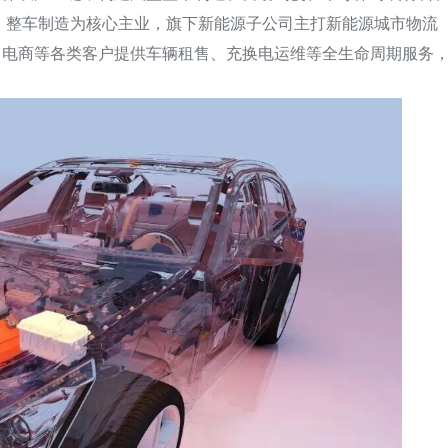
 整车制造为核心主业，旗下新能源子公司主打新能源城市物流
、电商等各类客户提供车辆租售、充换电运维等全生命周期服务