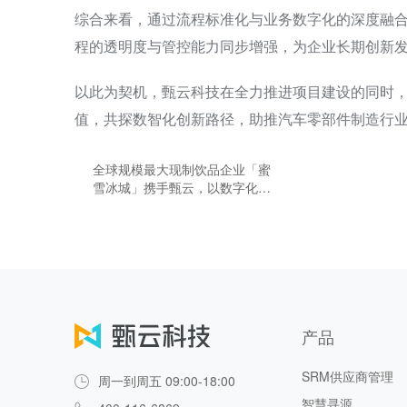
综合来看，通过流程标准化与业务数字化的深度融
程的透明度与管控能力同步增强，为企业长期创新
以此为契机，甄云科技在全力推进项目建设的同时
值，共探数智化创新路径，助推汽车零部件制造行
全球规模最大现制饮品企业「蜜
雪冰城」携手甄云，以数字化打
造新采购
产品
SRM供应商管理
周一到周五 09:00-18:00
智慧寻源