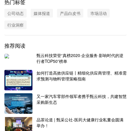
热门标签
公司动态
媒体报道
产品白皮书
市场活动
行业洞察
推荐阅读
甄云科技荣登“真榜2020·企业服务·影响时代的逆
行者TOP50”榜单
如何打造高效供应链丨精细化供应商管理、精准需
求预测与物料管理策略指南
又一家汽车零部件领军者携手甄云科技，共建智慧
采购新生态
品茶论道 | 甄采公社-医药大健康行业私董会圆满
举办！