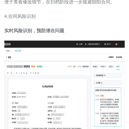
便于查看修改细节，在归档阶段进一步规避阴阳合同。
4.合同风险识别
实时风险识别，预防潜在问题