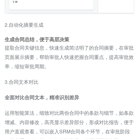
2.自动化摘要生成
生成合同总结，便于高层决策
提取合同关键信息，快速生成简洁明了的合同摘要，在审批
页面展示摘要，帮助审批人快速把握合同重点，提高审批效
率，缩短审批周期。
3.合同文本对比
全面对比合同文本
，
精准识别差异
运用智能算法，细致对比两份合同中的条款与细节，如条款
增减、内容修改，高亮显示差异部分，形成对比报告，便于
用户直观查看，可以嵌入SRM合同各个环节，在审批阶段