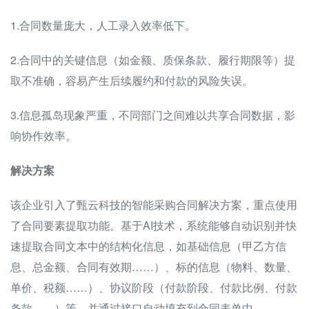
1.
合同数量庞大，人工录入效率低下。
2.
合同中的关键信息（如金额、质保条款、履行期限等）提
取不准确，容易产生后续履约和付款的风险失误。
3.
信息孤岛现象严重，不同部门之间难以共享合同数据，影
响协作效率。
解决方案
该企业引入了甄云科技的智能采购合同解决方案，重点使用
了合同要素提取功能。基于AI技术，系统能够自动识别并快
速提取合同文本中的结构化信息，如基础信息（甲乙方信
息、总金额、合同有效期……）、标的信息（物料、数量、
单价、税额……）、协议阶段（付款阶段、付款比例、付款
条款……）等，并通过接口自动填充到合同表单中。