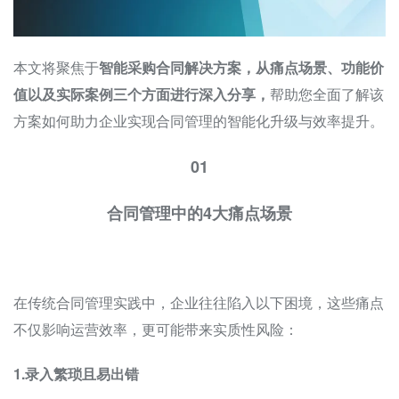
本文将聚焦于
智能采购合同解决方案，从痛点场景、功能价
值以及实际案例三个方面进行深入分享，
帮助您全面了解该
方案如何助力企业实现合同管理的智能化升级与效率提升。
01
合同管理中的4大痛点场景
在传统合同管理实践中，企业往往陷入以下困境，这些痛点
不仅影响运营效率，更可能带来实质性风险：
1.录入繁琐且易出错