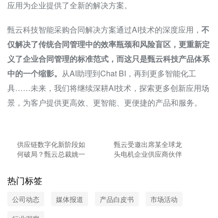
应用为企业提供了全新的解决方案。
甄云科技智能采购合同解决方案通过AI技术的深度应用，
不
仅解决了传统合同管理中的效率瓶颈和风险盲区，更重新定
义了企业合同管理的标准范式，而这只是甄云科技产品体系
中的一个缩影。
从AI助理到Chat BI，再到更多智能化工
具……未来，我们将继续深耕AI技术，探索更多创新应用场
景，为客户提供更高效、更智能、更便捷的产品和服务。
供应链数字化新阶段如
甄云受邀出席某全球龙
何破局？甄云总裁姚一
头电机企业供应商伙伴
鸣做客「18侃」直播精
大会，分享跨国企业数
华大放送
字化采购升级方案
热门标签
公司动态
媒体报道
产品白皮书
市场活动