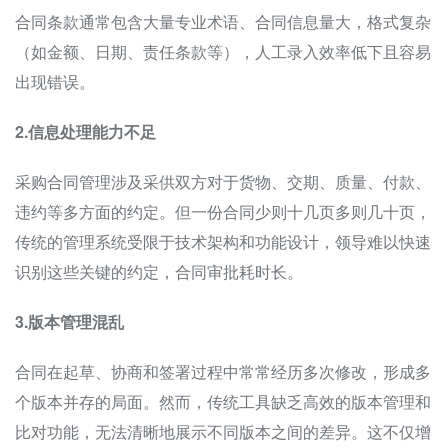
合同条款通常包含大量专业术语、合同信息量大，格式复杂
（如金额、日期、责任条款等），人工录入效率低下且容易
出现错误。
2.信息处理能力不足
采购合同管理涉及采供双方对于货物、交期、质量、付款、
违约等多方面的约定。但一份合同少则十几页多则几十页，
传统的管理系统受限于技术架构和功能设计，领导难以快速
识别这些关键的约定，合同审批耗时长。
3.版本管理混乱
合同在起草、协商和签署过程中常常经历多次修改，形成多
个版本并存的局面。然而，传统工具缺乏高效的版本管理和
比对功能，无法清晰地展示不同版本之间的差异。这不仅增