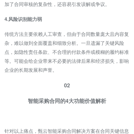
加了合同审核的复杂性，还容易引发误解或争议。
4.风险识别能力弱
传统方法主要依赖人工审查，但由于合同数量庞大且内容复
杂，难以做到全面覆盖和细致分析。一旦遗漏了关键风险
点，如隐性责任条款、不合理的付款条件或模糊的履约标准
等。可能会给企业带来不必要的法律后果和经济损失，影响
企业的长期发展和声誉。
02
智能采购合同的4大功能价值解析
针对以上痛点，甄云智能采购合同解决方案在合同关键信息