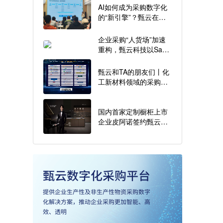
AI如何成为采购数字化
的“新引擎”？甄云在这
场闭门会上倾情分享
企业采购“人货场”加速
重构，甄云科技以SaaS
模式赋能“多场景采购”
甄云和TA的朋友们丨化
工新材料领域的采购数
字化探索之旅
国内首家定制橱柜上市
企业皮阿诺签约甄云，
携手打造数字化采购新
标杆