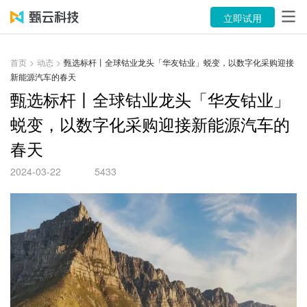
产品
立即试用
解决方案
首页
>
动态
>
甄选标杆丨全球钴业龙头「华友钴业」蜕变，以数字化采购迎接
新能源汽车的春天
案例
甄选标杆丨全球钴业龙头「华友钴业」
资源中心
蜕变，以数字化采购迎接新能源汽车的
春天
关于
2024-03-22
5433
语言
立即试用
售前咨询：400-116-6869
售后服务：400-116-0808