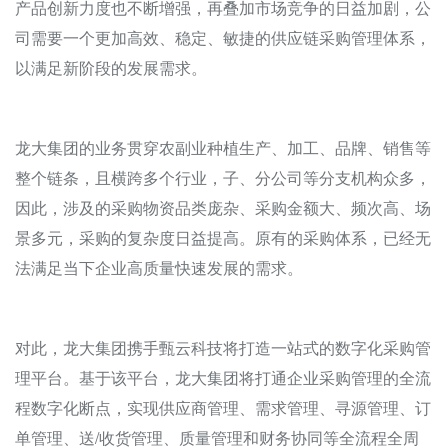
产品创新力度也不断增强，再叠加市场竞争的日益加剧，公
司需要一个更加高效、稳定、敏捷的供应链采购管理体系，
以满足新阶段的发展需求。
龙大集团的业务贯穿农副业种植生产、加工、品牌、销售等
整个链条，且横跨多个行业，子、分公司等分支机构众多，
因此，涉及的采购物资品类庞杂、采购金额大、频次高、场
景多元，采购的复杂度日益提高。原有的采购体系，已经无
法满足当下企业高质量快速发展的需求。
对此，龙大集团携手甄云科技将打造一站式的数字化采购管
理平台。基于该平台，龙大集团将打通企业采购管理的全流
程数字化断点，实现供应商管理、需求管理、寻源管理、订
单管理、送/收货管理、质量管理和财务协同等全流程全周