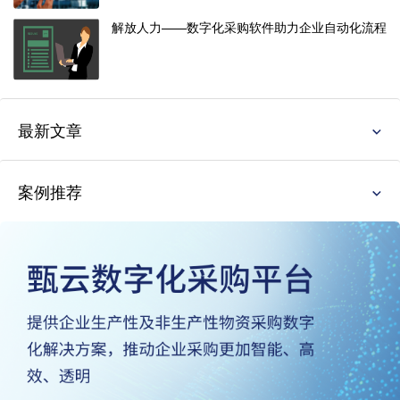
解放人力——数字化采购软件助力企业自动化流程
最新文章
案例推荐