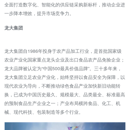
全面打造数字化、智能化的供应链采购新标杆，推动企业进
一步降本增效，提升市场竞争力。
龙大集团
龙大集团自1986年投身于农产品加工行业，是首批国家级
农业产业化国家重点龙头企业及出口食品农产品免验企业；
龙大品牌被认定为“中国500最具价值品牌”。三十多年来，
龙大集团立足农业产业化，始终坚持以食品安全为保障，以
现代农业为导向，不断推动绿色食品产业加快新旧动能转
换，已成为中国历史最久、规模最大、品类最全、标准最高
的预制食品生产企业之一；产业布局横跨食品、化工、机
械、现代科技、包装制造等多个行业。