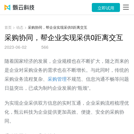
产品
立即试用
解决方案
首页
>
动态
>
采购协同，帮企业实现采供0距离交互
案例
采购协同，帮企业实现采供0距离交互
2023-06-02
566
资源中心
随着国家经济的发展，企业规模也在不断扩大，随之而来的
关于
是企业对采购业务的需求也在不断增长。与此同时，传统的
语言
采购业务流程复杂、
采购管理
不规范、信息沟通不畅等问题
日益突出，已成为制约企业发展的“瓶颈”。
立即试用
为实现企业采供双方信息的实时互通，企业采购流程梳理优
售前咨询：400-116-6869
化，甄云科技为企业提供更加高效、便捷、安全的采购协
同。
售后服务：400-116-0808