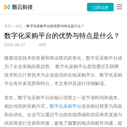
产品
立即试用
解决方案
首页
>
动态
>
数字化采购平台的优势与特点是什么？
案例
数字化采购平台的优势与特点是什么？
2023-06-01
655
资源中心
随着信息技术的发展和商业模式的变化，数字化采购平台成
关于
为了企业采购的新趋势。 数字化采购平台是指通过互联网
语言
技术和云计算技术为企业提供的在线采购平台。数字化采购
平台有许多优势和特点，本文将对其进行详细解读。
立即试用
首先，数字化采购平台的核心优势之一是节省时间和成本。
售前咨询：400-116-6869
相比传统的采购方式，
数字化采购平台
使采购过程更为高效
和自动化。企业可以通过平台的在线商城和供应商库直接与
售后服务：400-116-0808
供应商进行交易和对接，避免了频繁的电话和邮件沟通，提