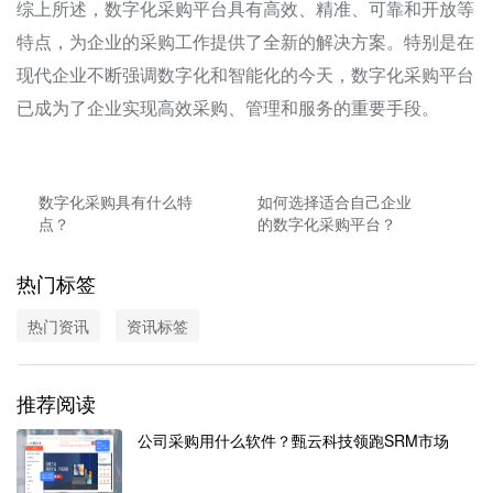
综上所述，数字化采购平台具有高效、精准、可靠和开放等
特点，为企业的采购工作提供了全新的解决方案。特别是在
现代企业不断强调数字化和智能化的今天，数字化采购平台
已成为了企业实现高效采购、管理和服务的重要手段。
数字化采购具有什么特
如何选择适合自己企业
点？
的数字化采购平台？
热门标签
热门资讯
资讯标签
推荐阅读
公司采购用什么软件？甄云科技领跑SRM市场