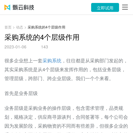
产品
立即试用
解决方案
首页
>
动态
>
采购系统的4个层级作用
案例
采购系统的4个层级作用
2023-01-06
143
资源中心
很多企业想上一套
采购系统
，往往都是从采购部门发起的，
关于
其实采购系统是从4个层级来发挥作用的，包括业务层级，
语言
管理层级，跨部门、跨企业层级。我们一个个来看。
首先是业务层级
立即试用
业务层级是采购业务的操作层级，包含需求管理，品类规
售前咨询：400-116-6869
划，规格决定，供应商寻源谈判，合同签署等，每个公司会
售后服务：400-116-0808
因为发展阶段，采购物资的不同而有些差异，但很多企业的