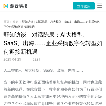
产品
立即试用
解决方案
首页
>
动态
>
甄知访谈｜对话陈果：AI大模型、SaaS、出海……企业采购数
字化转型如何迎接新机遇
案例
甄知访谈｜对话陈果：AI大模型、
资源中心
SaaS、出海……企业采购数字化转型如
何迎接新机遇
关于
2025-04-25
3221
语言
人工智能+、AI大模型、SaaS、出海、内卷……
立即试用
当下的中国软件行业正面临着更加复杂的挑战，同时也蕴藏
售前咨询：400-116-6869
着新的机遇。
在此背景下，数字化服务商如何为千行百业创
造更高的价值？人工智能如何更好地融入企业的数字化升级
售后服务：400-116-0808
之中？企业出海应该注意哪些问题？企业在数智化转型过程