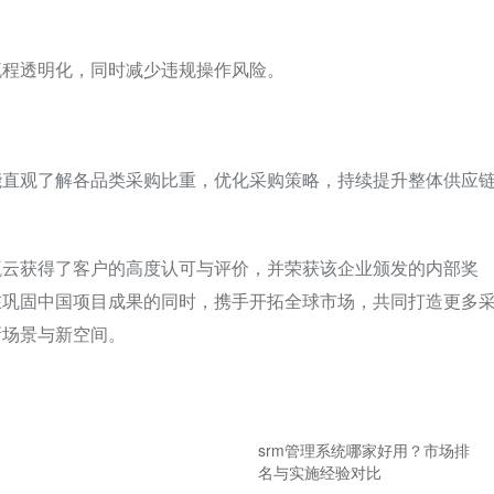
流程透明化，同时减少违规操作风险。
能直观了解各品类采购比重，优化采购策略，持续提升整体供应
甄云获得了客户的高度认可与评价，并荣获该企业颁发的内部奖
在巩固中国项目成果的同时，携手开拓全球市场，共同打造更多
新场景与新空间。
srm管理系统哪家好用？市场排
名与实施经验对比