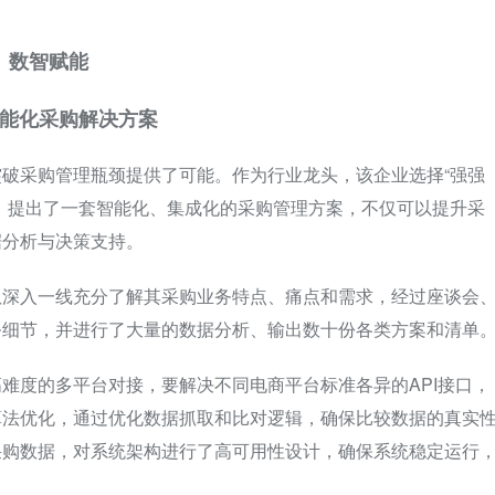
数智赋能
能化采购解决方案
破采购管理瓶颈提供了可能。作为行业龙头，该企业选择“强强
，
提出了一套智能化、集成化的采购管理方案，不仅可以提升采
据分析与决策支持。
队深入一线充分了解其采购业务特点、痛点和需求，经过座谈会
务细节，并进行了大量的数据分析、输出数十份各类方案和清单
难度的多平台对接，要解决不同电商平台标准各异的API接口，
算法优化，通过优化数据抓取和比对逻辑，确保比较数据的真实
采购数据，对系统架构进行了高可用性设计，确保系统稳定运行