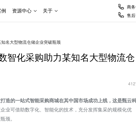
商务合
案例
资源中心
关于
售后咨
某知名大型物流仓储企业突破瓶颈
数智化采购助力某知名大型物流仓
412
技打造的一站式智能采购商城在其中国市场成功上线，这是甄云
该企业可借助数字化、智能化的技术，充分发挥集采的规模化优
理瓶颈。