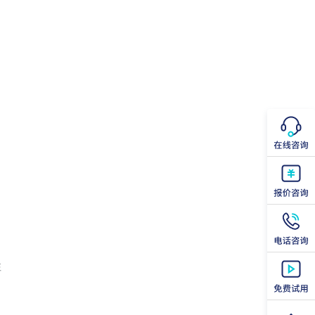
、
。
性
，