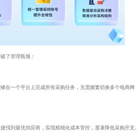
突破了管理瓶颈：
能够在一个平台上完成所有采购任务，无需频繁切换多个电商网
快捷找到最优供应商，实现精细化成本管控，显著降低采购开支