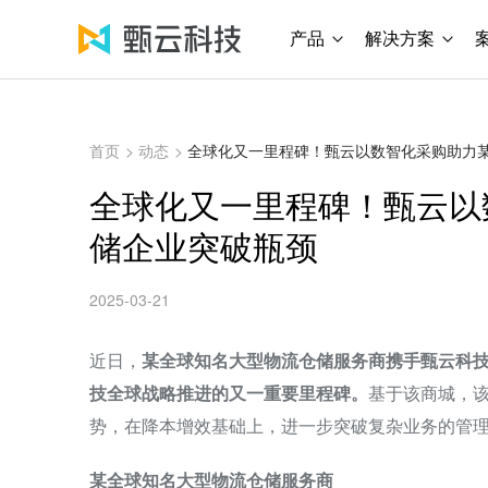
产品
解决方案
首页
>
动态
>
全球化又一里程碑！甄云以数智化采购助力
全球化又一里程碑！甄云以
储企业突破瓶颈
2025-03-21
近日，
某全球知名大型物流仓储服务商携手甄云科
技全球战略推进的又一重要里程碑。
基于该商城，
势，在降本增效基础上，进一步突破复杂业务的管
某全球知名大型物流仓储服务商