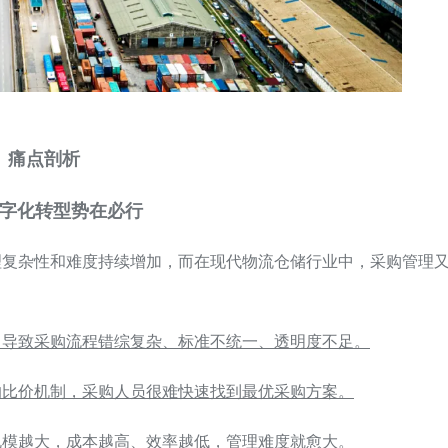
痛点剖析
字化转型势在必行
理复杂性和难度持续增加，而在现代物流仓储行业中，采购管理
，导致采购流程错综复杂、标准不统一、透明度不足。
的比价机制，采购人员很难快速找到最优采购方案。
规模越大，成本越高、效率越低，管理难度就愈大。