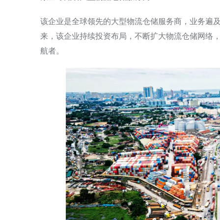
该企业是全球领先的大型物流仓储服务商，业务遍及
来，该企业持续投资布局，不断扩大物流仓储网络
航者。