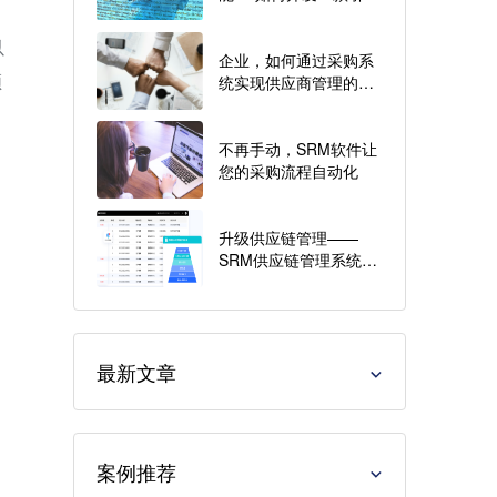
行业的采购管理软件？
以
企业，如何通过采购系
领
统实现供应商管理的精
益优化？
不再手动，SRM软件让
您的采购流程自动化
升级供应链管理——
SRM供应链管理系统带
来双赢商业模式
最新文章
案例推荐