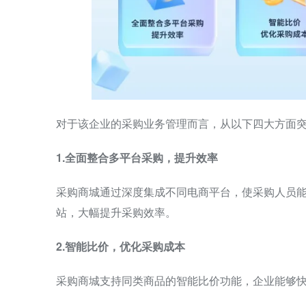
对于该企业的采购业务管理而言，从以下四大方面
1.全面整合多平台采购，提升效率
采购商城通过深度集成不同电商平台，使采购人员
站，大幅提升采购效率。
2.智能比价，优化采购成本
采购商城支持同类商品的智能比价功能，企业能够