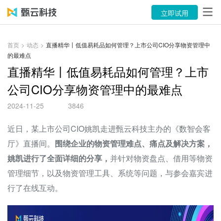
产品
立即试用
解决方案
首页
>
动态
>
直播精华丨低值易耗品如何管理？上市公司CIO分享物资管理中
的最难点
案例
直播精华丨低值易耗品如何管理？上市
资源中心
公司CIO分享物资管理中的最难点
关于
2024-11-25
3846
语言
近日，某上市公司CIO姚凯走进甄云科技主办的《数智会客
厅》直播间。
围绕企业的物资管理难点、痛点及解决方案，
姚凯进行了全面详细的分享，
并针对物资盘点、借用等物资
立即试用
管理细节，以及物资管理工具、系统等问题，与参会嘉宾进
售前咨询：400-116-6869
行了在线互动。
售后服务：400-116-0808