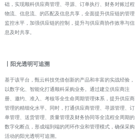
础，实现顺科供应商管理、寻源、订单执行、财务对账过程
物流、信息流、的匹配及信息共享，全面提升供应链的管理
监控水平，加强供应链的控制，提升与供应商协作效率与信
息及时共享。
丨阳光透明可追溯
基于该平台，甄云科技凭借创新的产品和丰富的实战经验，
以数字化、智能化打通顺科采购业务。通过建立供应商注
册、邀约、准入、考核等全生命周期管理体系，提升供应商
管理的精细化水平。同时，打通供应商管理、寻源管理、订
单管理、送货管理、质量管理及财务协同等全流程全周期的
数字化断点，形成端到端的闭环作业和管理模式，确保采购
活动的阳光透明可追溯。