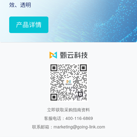
立即获取采购指南资料
客服电话：400-116-6869
联系邮箱：marketing@going-link.com