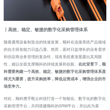
丨高效、稳定、敏捷的数字化采购管理体系
随着通用设备制造业的快速发展，顺科在连接系统产品领域
的自主研发能力日益凸显。然而，面对日益增长的业务需求
和供应商业务管理的复杂性，现有系统逐渐显露出其局限
性，难以全面支撑顺科的持续发展和创新。
在此背景下，顺
科需要构建一个高效、稳定、敏捷的数字化采购管理体系显
得尤为重要，提升采购效率，降低运营成本，增强企业的市
场竞争力。
对此，顺科携手甄云科技打造一个智能化、数字化的数字化
采购管理平台，共同搭建顺科的SRM平台，并以此为基