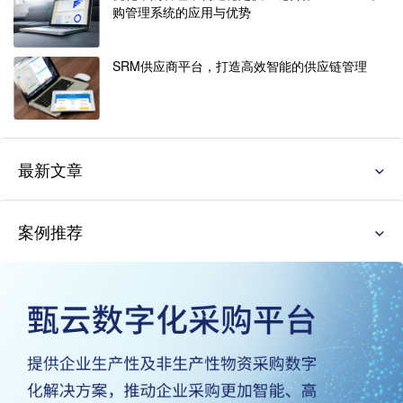
购管理系统的应用与优势
SRM供应商平台，打造高效智能的供应链管理
最新文章
案例推荐