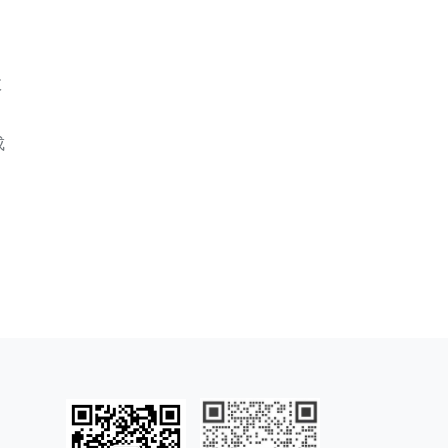
效
、
成