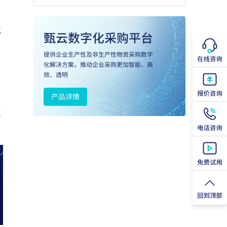
或
中
效