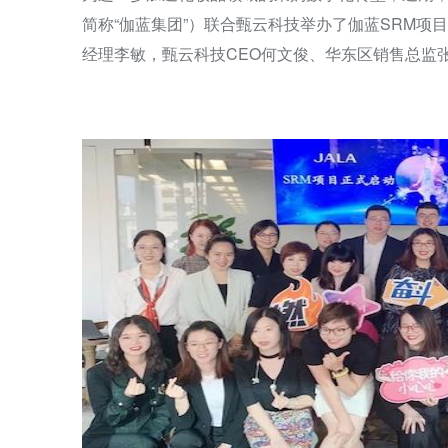
简称“伽蓝集团”）联合甄云科技举办了伽蓝SRM
经理李敏，甄云科技CEO何文俊、华东区销售总监