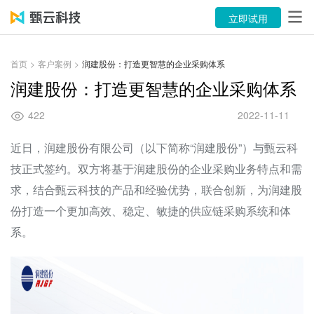
产品
立即试用
解决方案
首页
>
客户案例
>
润建股份：打造更智慧的企业采购体系
案例
润建股份：打造更智慧的企业采购体系
资源中心
422
2022-11-11
关于
近日，润建股份有限公司（以下简称“润建股份”）与甄云科
技正式签约。双方将基于润建股份的企业采购业务特点和需
语言
求，结合甄云科技的产品和经验优势，联合创新，为润建股
份打造一个更加高效、稳定、敏捷的供应链采购系统和体
立即试用
系。
售前咨询：400-116-6869
售后服务：400-116-0808