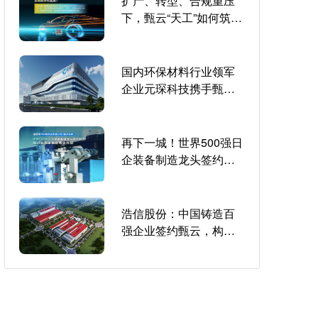
扩产、转型、合规重压
下，甄云“天工”如何筑牢
全球知名汽车品牌采购
数字化底座？
国内环保材料行业领军
企业元琛科技携手甄
云，共筑数字化采购新
模式
再下一城！世界500强日
企装备制造龙头签约甄
云，推动在华采购数智
化升级
浩信股份：中国铸造百
强企业签约甄云，构建
数字化采购新体系