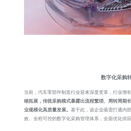
数字化采购
当前，汽车零部件制造行业迎来深度变革，行业增
续拓展，传统采购模式暴露出流程繁琐、周转周期
业规模化高质量发展。
基于此，该企业亟需打通内
效、全程可控的数字化采购管理体系，全面优化供