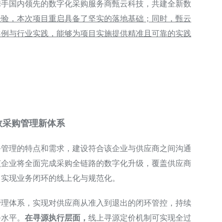
携手国内领先的数字化采购服务商甄云科技，共建全新数
经验，本次项目重启具备了坚实的落地基础；同时，甄云
案例与行业实践，能够为项目实施提供精准且可靠的实践
效采购管理新体系
务管理的特点和需求，建设符合该企业与供应商之间沟通
该企业将全面完成采购全链路的数字化升级，覆盖供应商
，实现业务闭环的线上化与规范化。
管理体系，实现对供应商从准入到退出的闭环管控，持续
务水平。
在寻源执行层面，
线上寻源定价机制可实现全过