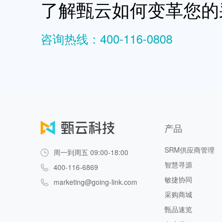
了解甄云如何变革您的
咨询热线：400-116-0808
产品
SRM供应商管理
周一到周五 09:00-18:00
智慧寻源
400-116-6869
敏捷协同
marketing@going-link.com
采购商城
甄品速览