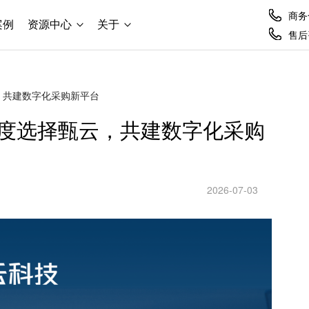
商务合
案例
资源中心
关于
售后咨
，共建数字化采购新平台
度选择甄云，共建数字化采购
2026-07-03