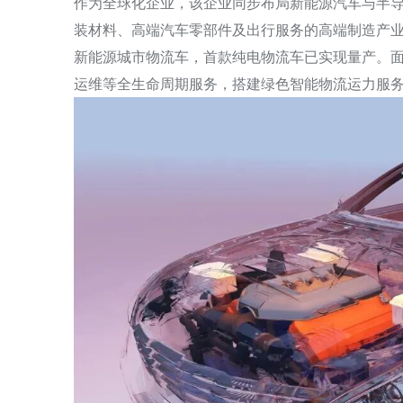
作为全球化企业，该企业同步布局新能源汽车与半
装材料、高端汽车零部件及出行服务的高端制造产业
新能源城市物流车，首款纯电物流车已实现量产。
运维等全生命周期服务，搭建绿色智能物流运力服