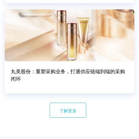
丸美股份：重塑采购业务，打通供应链端到端的采购
闭环
了解更多