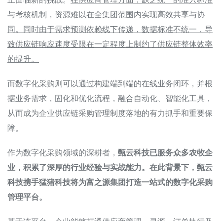
与考核机制，资源难以在全集团范围内实现高效共享与协
同。同时由于需求预测依赖线下传递，数据标准不统一，导
致供应链响应速度受限在一定程度上制约了供应链整体效率
的提升。
而数字化采购则可以通过构建端到端的在线业务闭环，并根
据业务需求，固化和优化流程，融合自动化、智能化工具，
从而成为企业供应链采购管理制度落地的有力抓手和重要保
障。
作为数字化采购领域的深耕者，
甄云科技已服务众多农牧企
业，积累了深厚的行业经验与实战能力。在此背景下，甄云
科技携手猛猪科技将为富之源集团打造一站式的数字化采购
管理平台。