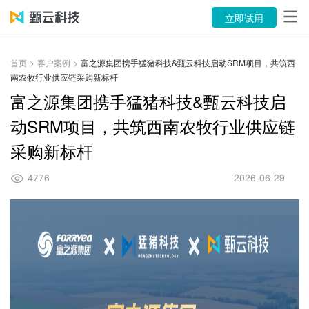
产品
立即试用
解决方案
首页
>
客户案例
>
富之源集团携手猛猪科技&甄云科技启动SRM项目，共筑西
南农牧行业供应链采购新标杆
案例
富之源集团携手猛猪科技&甄云科技启
资源中心
动SRM项目，共筑西南农牧行业供应链
关于
采购新标杆
语言
4776
2026-06-29
立即试用
售前咨询：400-116-6869
售后服务：400-116-0808