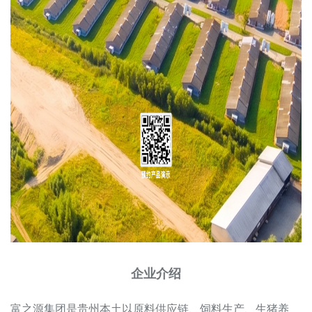
企业介绍
富之源集团是贵州本土以原料供应链、饲料生产、生猪养