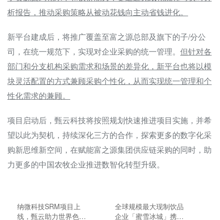
析报告，推动采购策略从被动花钱向主动省钱进化。
新平台建成后，将推广覆盖至富之源总部及旗下的子/分公
司，在统一规范下，实现对企业采购的统一管理。
但针对各
部门和分支机构采购需求和场景的差异化，新平台也将以模
块灵活配置的方式兼顾采购个性化，从而实现统一管理和个
性化需求的兼顾。
项目启动后，甄云科技将按照规划快速推进项目实施，并希
望以此为契机，持续深化三方的合作，探索更多的数字化采
购新思维新空间，在赋能富之源集团供应链采购的同时，助
力更多的中国农牧企业推进数智化转型升级。
纳微科技SRM项目上
全球规模最大现制饮品
线，甄云助力世界色谱
企业「蜜雪冰城」携手