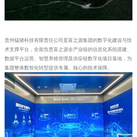
贵州猛猪科技有限责任公司是富之源集团的数字化建设与技
术支撑平台，全面负责富之源全产业链的信息化系统搭建、
数据平台运营、智慧养殖管理及供应链数字化项目落地，为
集团整体数智化转型提供专属、核心的技术保障。