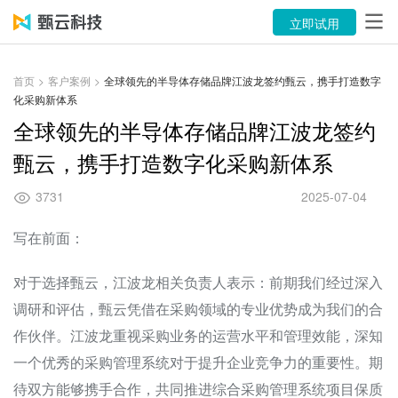
产品
立即试用
解决方案
首页
>
客户案例
>
全球领先的半导体存储品牌江波龙签约甄云，携手打造数字
化采购新体系
案例
全球领先的半导体存储品牌江波龙签约
资源中心
甄云，携手打造数字化采购新体系
关于
3731
2025-07-04
语言
写在前面：
对于选择甄云，江波龙相关负责人表示：前期我们经过深入
立即试用
调研和评估，甄云凭借在采购领域的专业优势成为我们的合
售前咨询：400-116-6869
作伙伴。江波龙重视采购业务的运营水平和管理效能，深知
一个优秀的采购管理系统对于提升企业竞争力的重要性。期
售后服务：400-116-0808
待双方能够携手合作，共同推进综合采购管理系统项目保质