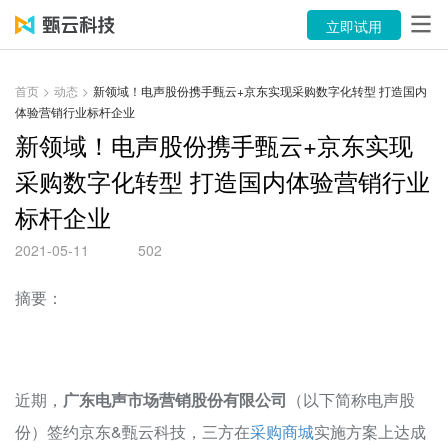
产品
立即试用
解决方案
首页
>
动态
>
新领域！电声股份携手甄云+京东实现采购数字化转型 打造国内
体验营销行业标杆企业
案例
新领域！电声股份携手甄云+京东实现
资源中心
采购数字化转型 打造国内体验营销行业
标杆企业
关于
2021-05-11
502
语言
摘要：
立即试用
售前咨询：400-116-6869
近期，
广东电声市场营销股份有限公司
（以下简称电声股
售后服务：400-116-0808
份）签约京东&甄云科技，三方在
采购商城
实施方案上达成