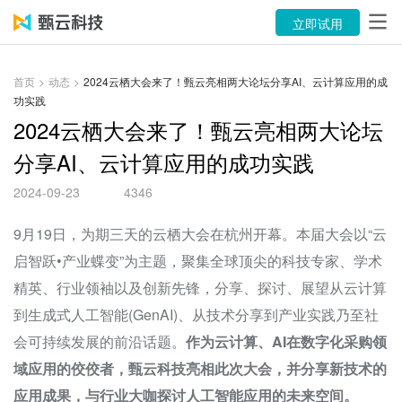
产品
立即试用
解决方案
首页
>
动态
>
2024云栖大会来了！甄云亮相两大论坛分享AI、云计算应用的成
功实践
案例
2024云栖大会来了！甄云亮相两大论坛
资源中心
分享AI、云计算应用的成功实践
关于
2024-09-23
4346
语言
9月19日，为期三天的
云栖大会
在杭州开幕。本届大会以“云
启智跃•产业蝶变”为主题，聚集全球顶尖的科技专家、学术
精英、行业领袖以及创新先锋，分享、探讨、展望从云计算
立即试用
到生成式人工智能(
GenAI
)、从技术分享到产业实践乃至社
售前咨询：400-116-6869
会可持续发展的前沿话题。
作为云计算、AI在数字化采购领
域应用的佼佼者，甄云科技亮相此次大会，并分享新技术的
售后服务：400-116-0808
应用成果，与行业大咖探讨人工智能应用的未来空间。