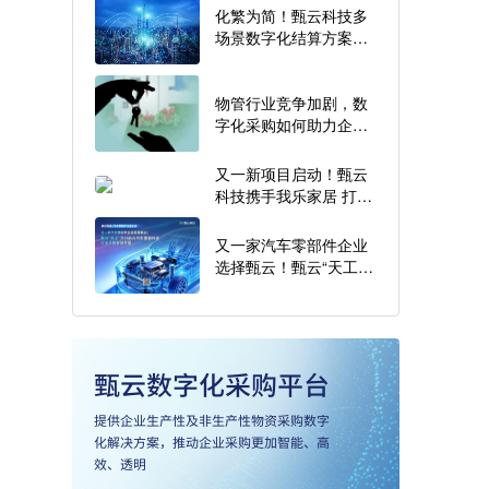
化繁为简！甄云科技多
场景数字化结算方案分
享
物管行业竞争加剧，数
字化采购如何助力企业
构筑壁垒？
又一新项目启动！甄云
科技携手我乐家居 打造
家居领域智慧采购管理
标杆
又一家汽车零部件企业
选择甄云！甄云“天工”
交付助力汽车零部件行
业采购智慧升级