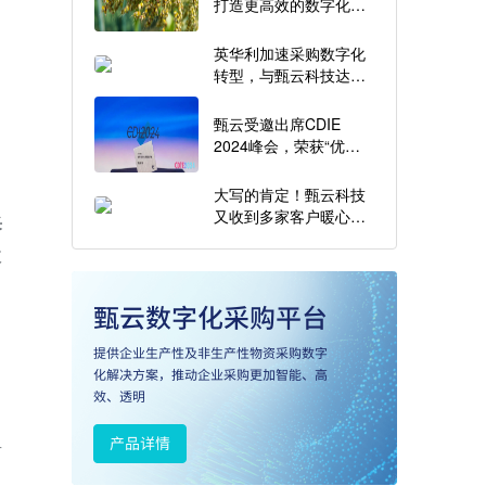
打造更高效的数字化采
购平台
英华利加速采购数字化
转型，与甄云科技达成
战略合作
甄云受邀出席CDIE
2024峰会，荣获“优秀
数字化技术服务商”奖
大写的肯定！甄云科技
又收到多家客户暖心感
采
谢信啦~
效
有
四