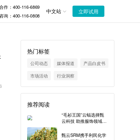
作：400-116-6869
中文站
立即试用
询：400-116-0808
热门标签
产
公司动态
媒体报道
产品白皮书
市场活动
行业洞察
6
推荐阅读
“毛衫王国”云蝠选择甄
云科技 助推服饰领域的
采购数字化转型
甄云SRM携手利民化学