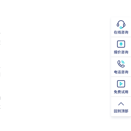
升
型
及
因
的
数