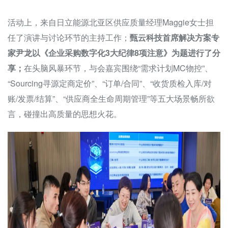
活动上，来自日立能源北亚区供应质量经理Maggie女士担
任了演讲与讨论环节的主持工作；
甄云科技首席解决方案专
家尹龙以《企业采购数字化3大纪律8项注意》为题进行了分
享；
在头脑风暴环节，与会嘉宾围绕“需求计划MC物控”、
“Sourcing寻源定商定价”、“订单/合同”、“收货质检入库/对
账/发票/结算”、“供应商全生命周期管理”等五大场景畅所欲
言，碰撞出高质量的思想火花。