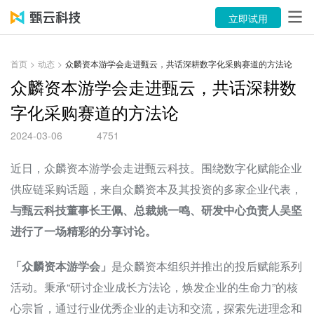
产品
立即试用
解决方案
首页
>
动态
>
众麟资本游学会走进甄云，共话深耕数字化采购赛道的方法论
案例
众麟资本游学会走进甄云，共话深耕数
字化采购赛道的方法论
资源中心
2024-03-06
4751
关于
近日，众麟资本游学会走进甄云科技。围绕数字化赋能企业
语言
供应链采购话题，来自众麟资本及其投资的多家企业代表，
与甄云科技董事长王佩、总裁姚一鸣、研发中心负责人吴坚
立即试用
进行了一场精彩的分享讨论。
售前咨询：400-116-6869
「众麟资本游学会」
是众麟资本组织并推出的投后赋能系列
活动。秉承“研讨企业成长方法论，焕发企业的生命力”的核
售后服务：400-116-0808
心宗旨，通过行业优秀企业的走访和交流，探索先进理念和