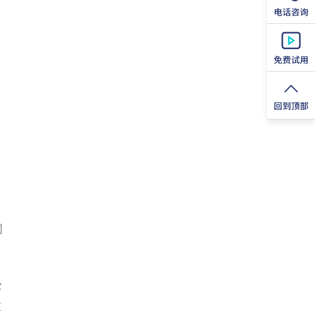
同
全
重