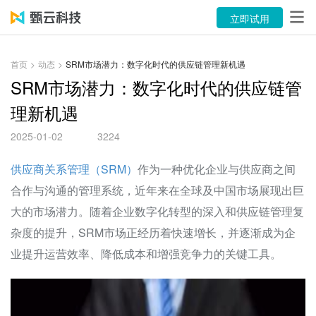
产品
立即试用
解决方案
首页
>
动态
>
SRM市场潜力：数字化时代的供应链管理新机遇
案例
SRM市场潜力：数字化时代的供应链管
理新机遇
资源中心
2025-01-02
3224
关于
供应商关系管理（SRM）
作为一种优化企业与供应商之间
语言
合作与沟通的管理系统，近年来在全球及中国市场展现出巨
大的市场潜力。随着企业数字化转型的深入和供应链管理复
立即试用
杂度的提升，SRM市场正经历着快速增长，并逐渐成为企
业提升运营效率、降低成本和增强竞争力的关键工具。
售前咨询：400-116-6869
售后服务：400-116-0808