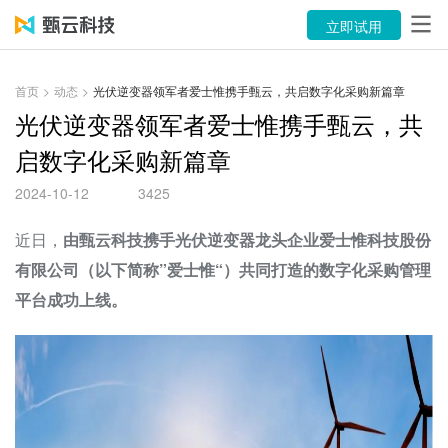
产品
立即试用
解决方案
首页
>
动态
>
光伏逆变器领军者爱士惟携手甄云，共启数字化采购新篇章
案例
光伏逆变器领军者爱士惟携手甄云，共
启数字化采购新篇章
资源中心
2024-10-12
3425
关于
近日，
由甄云科技携手
光伏逆变器
龙头企业爱士惟科技股份
语言
有限公司（以下简称”爱士惟“）共同打造的数字化采购管理
平台成功上线。
立即试用
售前咨询：400-116-6869
售后服务：400-116-0808