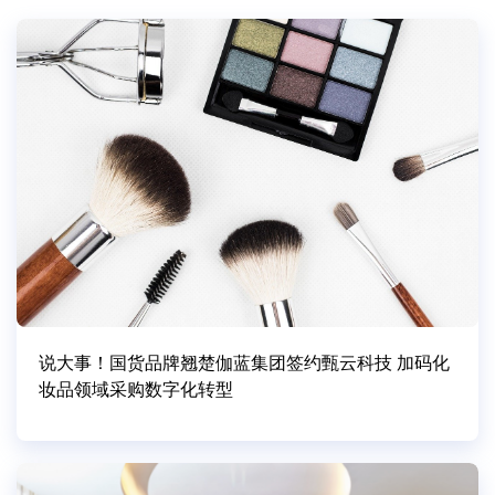
说大事！国货品牌翘楚伽蓝集团签约甄云科技 加码化
妆品领域采购数字化转型