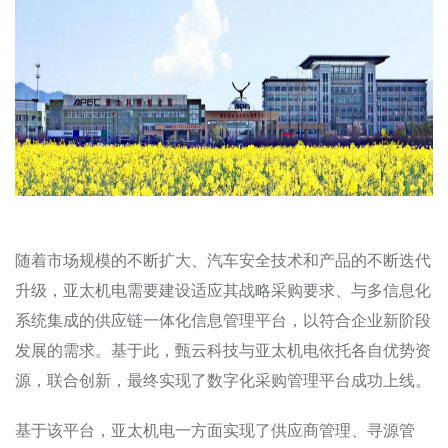
随着市场规模的不断扩大、汽车安全技术和产品的不断迭代
升级，亚太机电需要建设适应其战略采购要求、与多信息化
系统集成的供应链一体化信息管理平台，以符合企业新阶段
发展的需求。基于此，甄云科技与亚太机电依托各自优势资
源，联合创新，最终实现了数字化采购管理平台成功上线。
基于该平台，亚太机电一方面实现了供应商管理、寻源管