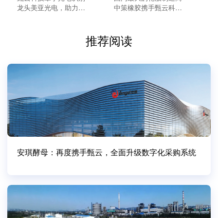
龙头美亚光电，助力中
中策橡胶携手甄云科技
国“智造”采购数字化升级
打造国内轮胎行业采购
数字化标杆
推荐阅读
安琪酵母：再度携手甄云，全面升级数字化采购系统