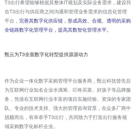
T3出行希望能够根据其整体IT规划及实际业务需求，建设符
合T3出行与供应商之间沟通和管理业务需求的信息化管理
平台，
完善其数字化供应链，形成高效、合规、透明的采购
全链路数字化管理平台，提高其数智化管理水平。
甄云为T3全面数字化转型提供源源动力
作为企业一体化数字采购管理平台服务商，甄云科技曾先后
为互联网行业知名企业水滴筹、叮咚买菜、好孩子等品牌服
务，凭借在互联网行业丰富的项目实施经验、资深的专家团
队、专业的技术支持、强大的管理咨询背景，在众多厂商中
脱颖而出，有幸牵手T3出行，共同致力于打造出行服务领
域采购数字化标杆企业。