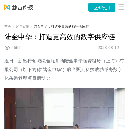
产品
立即试用
解决方案
首页
>
客户案例
>
陆金申华：打造更高效的数字供应链
案例
陆金申华：打造更高效的数字供应链
资源中心
4555
2023-06-12
关于
近日，新出行领域综合服务商陆金申华融资租赁（上海）有
限公司（以下简称“陆金申华”）联合甄云科技成功举办数字
语言
化采购管理项目启动会。
立即试用
售前咨询：400-116-6869
售后服务：400-116-0808