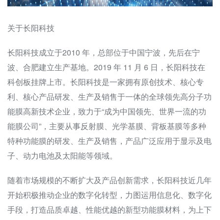
关于长阳科技
长阳科技成立于2010 年，总部位于中国宁波，先后在宁
波、合肥建立生产基地。2019 年 11 月 6 日，长阳科技在
科创板挂牌上市。长阳科技是一家拥有原创技术、核心专
利、核心产品研发、生产及销售于一体的全球领先高分子功
能膜高新技术企业，致力于“成为中国领先、世界一流的功
能膜公司”，主要从事反射膜、光学基膜、背板基膜等多种
特种功能膜的研发、生产及销售，产品广泛应用于显示及电
子、动力电池及太阳能等领域。
随着市场规模的不断扩大及产品创新需求，长阳科技近几年
开始积极推动企业的数字化转型，力图运用信息化、数字化
手段，打造品质卓越、性能优越的新型功能膜材料，为上下