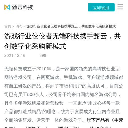
产品
立即试用
解决方案
首页
>
动态
>
游戏行业佼佼者无端科技携手甄云，共创数字化采购新模式
案例
游戏行业佼佼者无端科技携手甄云，共
创数字化采购新模式
资源中心
2021-12-16
398
关于
无端科技成立于2010年，是一家国内领先的高科技创业型
语言
网络游戏公司，在网页游戏、手机游戏、客户端游戏领域都
有自主研发的产品，得到了市场和用户的高度认可，目前公
立即试用
司已有员工500余人，公司骨干均来自国内知名游戏公司，
具备多年游戏研发和运营经验，一直秉承“用匠心将每一款
售前咨询：400-116-6869
产品都打造成精品”的理念，致力于发展成为行业内专业且
售后服务：400-116-0808
全面的集研发、运营于一体的游戏公司。
旗下产品有《生死