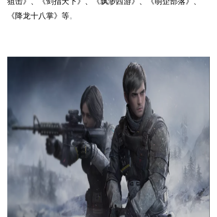
狙击》、《剑指天下》、《飘渺西游》、《萌企部落》、
《降龙十八掌》等
。